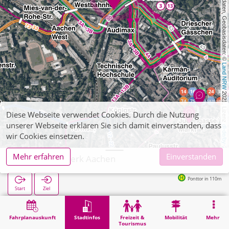
, Kartendaten, Geobasisdaten: © 
Land NRW
 2021, Lizenz 
Diese Webseite verwendet Cookies. Durch die Nutzung
unserer Webseite erklären Sie sich damit einverstanden, dass
dl-de/by-2-0
wir Cookies einsetzen.
Mehr erfahren
Einverstanden
Studentenwerk Aachen
Ponttor in 110m
Start
Ziel
Start
Stadtinfos
Verwaltung
Studentenwerk Aachen
Fahrplanauskunft
Stadtinfos
Freizeit &
Mobilität
Mehr
Tourismus