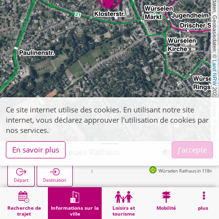
, Kartendaten, Geobasisdaten: © 
Land NRW
 2021, Lizenz 
Ce site internet utilise des cookies. En utilisant notre site
internet, vous déclarez approuver l'utilisation de cookies par
dl-de/by-2-0
nos services.
En savoir plus
J'accepte
Würselen, Neues Rathaus
Würselen Rathaus in 118m
Départ
Destination
Démarrage
Informations sur la ville
Administration
Würselen, Neues Rathaus
Recherche de
Informations sur la
Loisirs et
Mobilité
plus
trajet
ville
tourisme