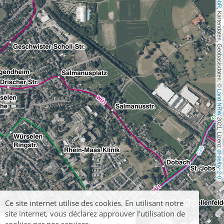
, Kartendaten, Geobasisdaten: © 
Land NRW
 2021, Lizenz 
dl-de/by-2-0
Ce site internet utilise des cookies. En utilisant notre
site internet, vous déclarez approuver l'utilisation de