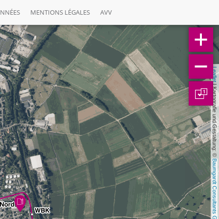
ONNÉES
MENTIONS LÉGALES
AVV
Leaflet
 | Kartografie und Gestaltung: © 
1
Baumgardt Consultants GbR