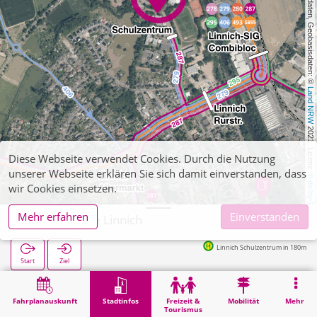
, Kartendaten, Geobasisdaten: © 
Land NRW
 2021, Lizenz 
Diese Webseite verwendet Cookies. Durch die Nutzung
unserer Webseite erklären Sie sich damit einverstanden, dass
dl-de/by-2-0
wir Cookies einsetzen.
Mehr erfahren
Einverstanden
Hauptschule Linnich
Linnich Schulzentrum in 180m
Start
Ziel
Start
Stadtinfos
Ausbildung
Hauptschule Linnich
Fahrplanauskunft
Stadtinfos
Freizeit &
Mobilität
Mehr
Tourismus