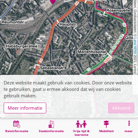
, Kartendaten, Geobasisdaten: © 
Land NRW
 2021, Lizenz 
dl-de/by-2-0
Deze website maakt gebruik van cookies. Door onze website
te gebruiken, gaat u ermee akkoord dat wij van cookies
gebruik maken.
Meer informatie
Akkoord
Reisinformatie
Stadsinformatie
Vrije tijd &
Mobiliteit
meer
toerisme