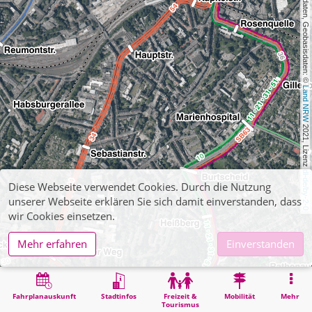
, Kartendaten, Geobasisdaten: © 
Land NRW
 2021, Lizenz 
dl-de/by-2-0
Diese Webseite verwendet Cookies. Durch die Nutzung
unserer Webseite erklären Sie sich damit einverstanden, dass
wir Cookies einsetzen.
Mehr erfahren
Einverstanden
Fahrplanauskunft
Stadtinfos
Freizeit &
Mobilität
Mehr
Tourismus