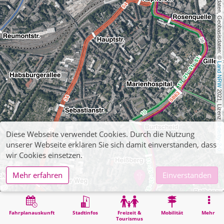
, Kartendaten, Geobasisdaten: © 
Land NRW
 2021, Lizenz 
dl-de/by-2-0
Diese Webseite verwendet Cookies. Durch die Nutzung
unserer Webseite erklären Sie sich damit einverstanden, dass
wir Cookies einsetzen.
Mehr erfahren
Einverstanden
Fahrplanauskunft
Stadtinfos
Freizeit &
Mobilität
Mehr
Tourismus