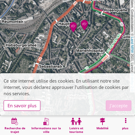
, Kartendaten, Geobasisdaten: © 
Land NRW
 2021, Lizenz 
dl-de/by-2-0
Ce site internet utilise des cookies. En utilisant notre site
internet, vous déclarez approuver l'utilisation de cookies par
nos services.
En savoir plus
J'accepte
Recherche de
Informations sur la
Loisirs et
Mobilité
plus
trajet
ville
tourisme