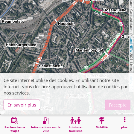
, Kartendaten, Geobasisdaten: © 
Land NRW
 2021, Lizenz 
dl-de/by-2-0
Ce site internet utilise des cookies. En utilisant notre site
internet, vous déclarez approuver l'utilisation de cookies par
nos services.
En savoir plus
J'accepte
Recherche de
Informations sur la
Loisirs et
Mobilité
plus
trajet
ville
tourisme