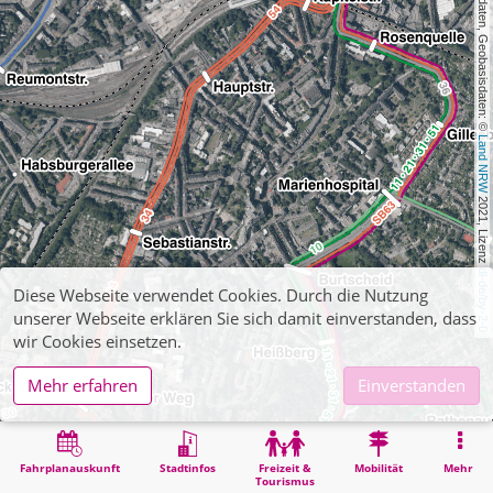
, Kartendaten, Geobasisdaten: © 
Land NRW
 2021, Lizenz 
dl-de/by-2-0
Diese Webseite verwendet Cookies. Durch die Nutzung
unserer Webseite erklären Sie sich damit einverstanden, dass
wir Cookies einsetzen.
Mehr erfahren
Einverstanden
Fahrplanauskunft
Stadtinfos
Freizeit &
Mobilität
Mehr
Tourismus