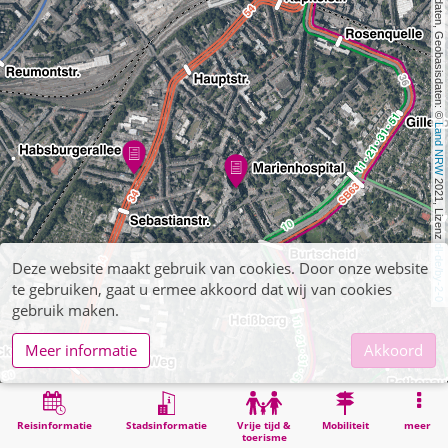
, Kartendaten, Geobasisdaten: © 
Land NRW
 2021, Lizenz 
dl-de/by-2-0
Deze website maakt gebruik van cookies. Door onze website
te gebruiken, gaat u ermee akkoord dat wij van cookies
gebruik maken.
Meer informatie
Akkoord
Reisinformatie
Stadsinformatie
Vrije tijd &
Mobiliteit
meer
toerisme