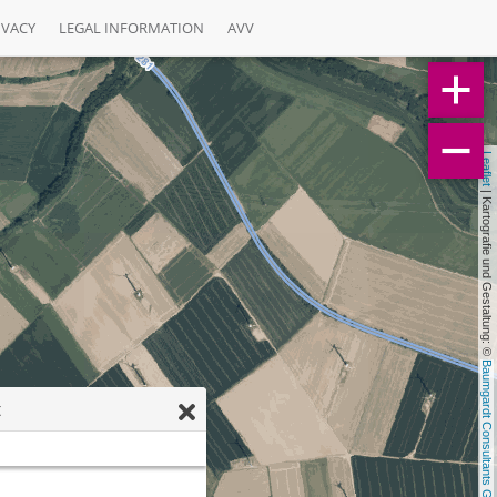
IVACY
LEGAL INFORMATION
AVV
Leaflet
 | Kartografie und Gestaltung: © 
Baumgardt Consultants GbR
t