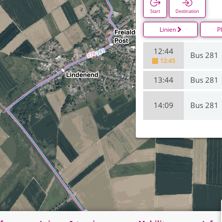
Start
Destination
Linien
P
12:44
Bus 281
12:45
13:44
Bus 281
14:09
Bus 281