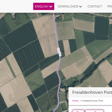
ENGLISH
DOWNLOADS
CONTACT
PR
Freialdenhoven Pos
Home
Freialdenhoven Post