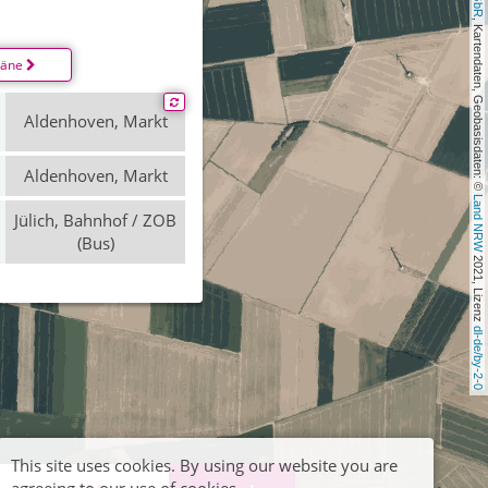
, Kartendaten, Geobasisdaten: © 
läne
Aldenhoven, Markt
Aldenhoven, Markt
Land NRW
Jülich, Bahnhof / ZOB
(Bus)
 2021, Lizenz 
dl-de/by-2-0
This site uses cookies. By using our website you are