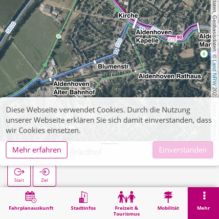
, Kartendaten, Geobasisdaten: © 
Land NRW
 2021, Lizenz 
Diese Webseite verwendet Cookies. Durch die Nutzung
unserer Webseite erklären Sie sich damit einverstanden, dass
dl-de/by-2-0
wir Cookies einsetzen.
Mehr erfahren
Einverstanden
Aldenhoven Friedhof
Start
Ziel
Start
Suche
Aldenhoven Friedhof
Fahrplanauskunft
Stadtinfos
Freizeit &
Mobilität
Mehr
Tourismus