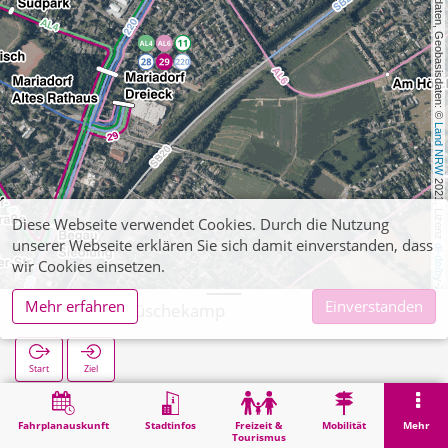
, Kartendaten, Geobasisdaten: © 
Land NRW
 2021, Lizenz 
Diese Webseite verwendet Cookies. Durch die Nutzung
unserer Webseite erklären Sie sich damit einverstanden, dass
dl-de/by-2-0
wir Cookies einsetzen.
Mehr erfahren
Einverstanden
Hoengen Müschekamp
Start
Ziel
Start
Suche
Hoengen Müschekamp
Fahrplanauskunft
Stadtinfos
Freizeit &
Mobilität
Mehr
Tourismus