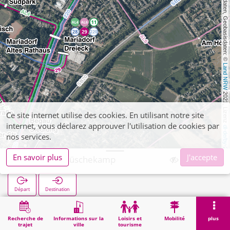
, Kartendaten, Geobasisdaten: © 
Land NRW
 2021, Lizenz 
Ce site internet utilise des cookies. En utilisant notre site
internet, vous déclarez approuver l'utilisation de cookies par
dl-de/by-2-0
nos services.
En savoir plus
J'accepte
Hoengen Müschekamp
Départ
Destination
Démarrage
Recherche
Hoengen Müschekamp
Recherche de
Informations sur la
Loisirs et
Mobilité
plus
trajet
ville
tourisme