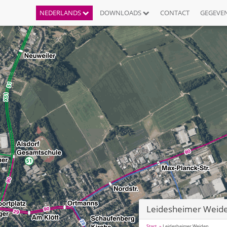
NEDERLANDS
DOWNLOADS
CONTACT
GEGEVE
Leidesheimer Weid
Start
Leidesheimer Weiden