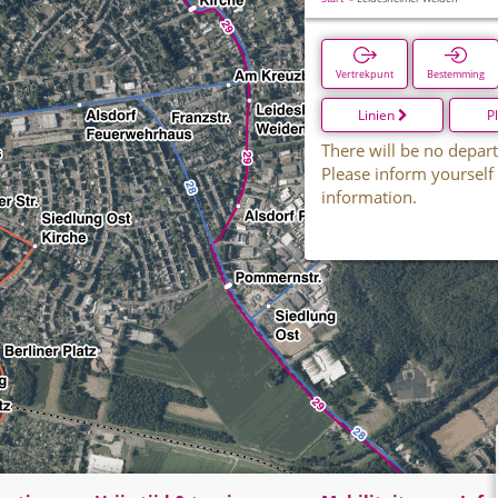
Vertrekpunt
Bestemming
Linien
P
There will be no depart
Please inform yourself
information.