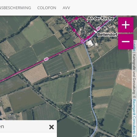
NSBESCHERMING
COLOFON
AVV
Leaflet
 | Kartografie und Gestaltung: © 
Baumgardt Consultants GbR
en