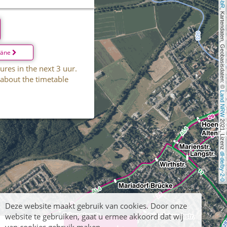
, Kartendaten, Geobasisdaten: © 
läne
ures in the next 3 uur.
 about the timetable
Land NRW
 2021, Lizenz 
dl-de/by-2-0
Deze website maakt gebruik van cookies. Door onze
website te gebruiken, gaat u ermee akkoord dat wij