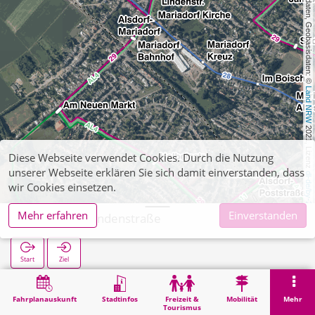
, Kartendaten, Geobasisdaten: © 
Land NRW
 2021, Lizenz 
Diese Webseite verwendet Cookies. Durch die Nutzung
unserer Webseite erklären Sie sich damit einverstanden, dass
dl-de/by-2-0
wir Cookies einsetzen.
Mehr erfahren
Einverstanden
Mariadorf Lindenstraße
Start
Ziel
Start
Suche
Mariadorf Lindenstraße
Fahrplanauskunft
Stadtinfos
Freizeit &
Mobilität
Mehr
Tourismus