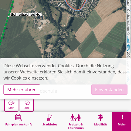
, Kartendaten, Geobasisdaten: © 
Land NRW
 2021, Lizenz 
Diese Webseite verwendet Cookies. Durch die Nutzung
unserer Webseite erklären Sie sich damit einverstanden, dass
dl-de/by-2-0
wir Cookies einsetzen.
Mehr erfahren
Einverstanden
Ofden Grundschule
Start
Ziel
Start
Suche
Ofden Grundschule
Fahrplanauskunft
Stadtinfos
Freizeit &
Mobilität
Mehr
Tourismus