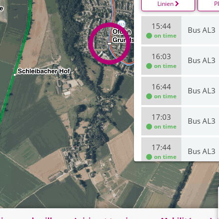
Linien
P
15:44
Bus AL3
on time
16:03
Bus AL3
on time
16:44
Bus AL3
on time
17:03
Bus AL3
on time
17:44
Bus AL3
on time
18:03
Bus AL3
on time