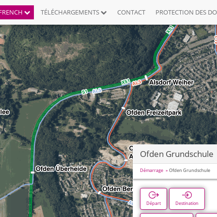
FRENCH
TÉLÉCHARGEMENTS
CONTACT
PROTECTION DES D
Ofden Grundschule
Démarrage
Ofden Grundschule
Départ
Destination