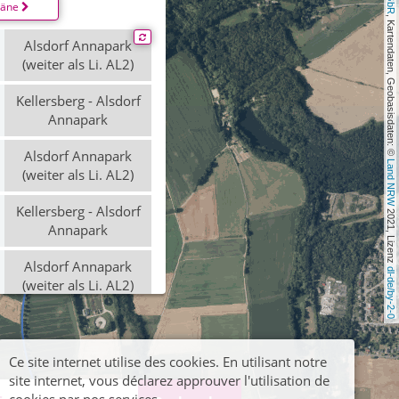
läne
, Kartendaten, Geobasisdaten: © 
Alsdorf Annapark
(weiter als Li. AL2)
Kellersberg - Alsdorf
Annapark
Alsdorf Annapark
Land NRW
(weiter als Li. AL2)
Kellersberg - Alsdorf
 2021, Lizenz 
Annapark
Alsdorf Annapark
dl-de/by-2-0
(weiter als Li. AL2)
Kellersberg - Alsdorf
Annapark
Ce site internet utilise des cookies. En utilisant notre
site internet, vous déclarez approuver l'utilisation de