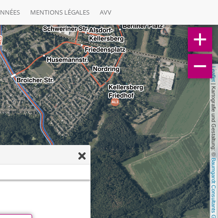
ONNÉES
MENTIONS LÉGALES
AVV
Leaflet
 | Kartografie und Gestaltung: © 
Baumgardt Consultants GbR