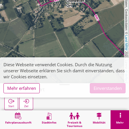
, Kartendaten, Geobasisdaten: © 
Land NRW
 2021, Lizenz 
Diese Webseite verwendet Cookies. Durch die Nutzung
unserer Webseite erklären Sie sich damit einverstanden, dass
dl-de/by-2-0
wir Cookies einsetzen.
Mehr erfahren
Einverstanden
Oidtweiler Ort
Start
Ziel
Start
Suche
Oidtweiler Ort
Fahrplanauskunft
Stadtinfos
Freizeit &
Mobilität
Mehr
Tourismus