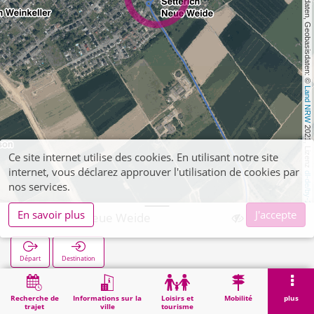
, Kartendaten, Geobasisdaten: © 
Land NRW
 2021, Lizenz 
Ce site internet utilise des cookies. En utilisant notre site
internet, vous déclarez approuver l'utilisation de cookies par
dl-de/by-2-0
nos services.
En savoir plus
J'accepte
Setterich Neue Weide
Départ
Destination
Démarrage
Recherche
Setterich Neue Weide
Recherche de
Informations sur la
Loisirs et
Mobilité
plus
trajet
ville
tourisme