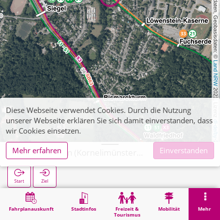
, Kartendaten, Geobasisdaten: © 
Land NRW
 2021, Lizenz 
Diese Webseite verwendet Cookies. Durch die Nutzung
unserer Webseite erklären Sie sich damit einverstanden, dass
dl-de/by-2-0
wir Cookies einsetzen.
Mehr erfahren
Einverstanden
Buschhausen (Kornelimünsterweg)
Start
Ziel
Start
Suche
Buschhausen (Kornelimünsterweg)
Fahrplanauskunft
Stadtinfos
Freizeit &
Mobilität
Mehr
Tourismus