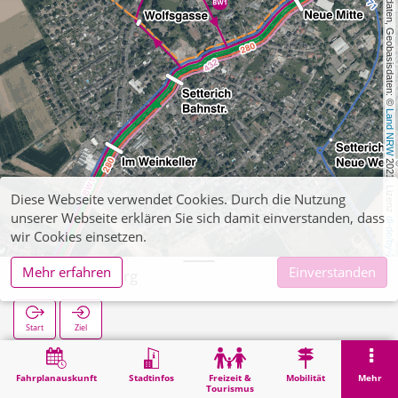
, Kartendaten, Geobasisdaten: © 
Land NRW
 2021, Lizenz 
Diese Webseite verwendet Cookies. Durch die Nutzung
unserer Webseite erklären Sie sich damit einverstanden, dass
dl-de/by-2-0
wir Cookies einsetzen.
Mehr erfahren
Einverstanden
Setterich Burg
Start
Ziel
Start
Suche
Setterich Burg
Fahrplanauskunft
Stadtinfos
Freizeit &
Mobilität
Mehr
Tourismus