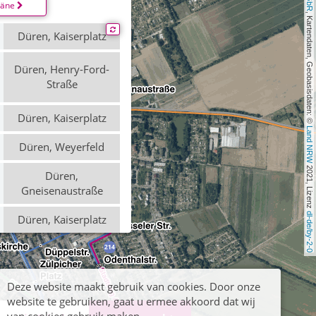
läne
, Kartendaten, Geobasisdaten: © 
Düren, Kaiserplatz
Düren, Henry-Ford-
Straße
Düren, Kaiserplatz
Land NRW
Düren, Weyerfeld
 2021, Lizenz 
Düren,
Gneisenaustraße
dl-de/by-2-0
Düren, Kaiserplatz
Düren, Kaiserplatz
Düren,
Deze website maakt gebruik van cookies. Door onze
Wörthsiedlung
website te gebruiken, gaat u ermee akkoord dat wij
Odenthalstraße