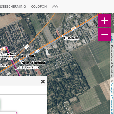
NSBESCHERMING
COLOFON
AVV
Leaflet
 | Kartografie und Gestaltung: © 
Baumgardt Consultants GbR