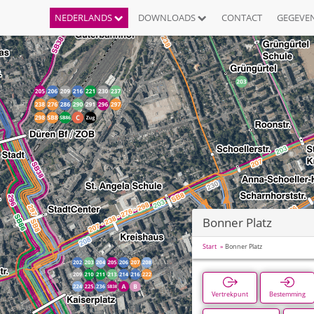
NEDERLANDS
DOWNLOADS
CONTACT
GEGEVE
Bonner Platz
Start
Bonner Platz
Vertrekpunt
Bestemming