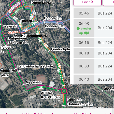
Linien
P
05:46
Bus 224
06:03
Bus 204
precies
op tijd
06:16
Bus 224
06:18
Bus 204
06:33
Bus 224
06:40
Bus 204
06:46
Bus 224
06:48
Bus 214