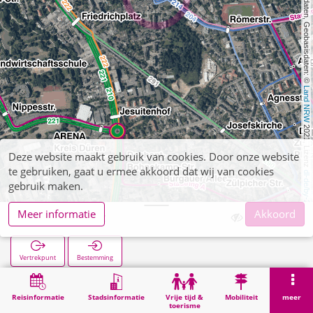
, Kartendaten, Geobasisdaten: © 
Land NRW
 2021, Lizenz 
Deze website maakt gebruik van cookies. Door onze website
te gebruiken, gaat u ermee akkoord dat wij van cookies
dl-de/by-2-0
gebruik maken.
Meer informatie
Akkoord
Chlodwigplatz
Vertrekpunt
Bestemming
Start
Zoekopracht
Chlodwigplatz
Reisinformatie
Stadsinformatie
Vrije tijd &
Mobiliteit
meer
toerisme