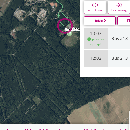
Vertrekpunt
Bestemming
Linien
P
10:02
Bus 213
precies
op tijd
12:02
Bus 213