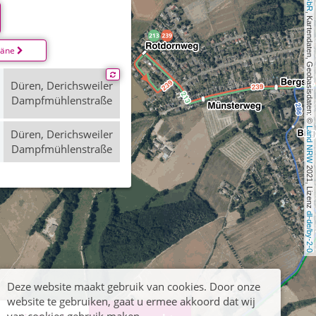
, Kartendaten, Geobasisdaten: © 
läne
Düren, Derichsweiler
Dampfmühlenstraße
Land NRW
Düren, Derichsweiler
Dampfmühlenstraße
 2021, Lizenz 
dl-de/by-2-0
Deze website maakt gebruik van cookies. Door onze
website te gebruiken, gaat u ermee akkoord dat wij