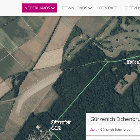
NEDERLANDS
DOWNLOADS
CONTACT
GEGEVE
Gürzenich Eichenbr
Start
Gürzenich Eichenbruch