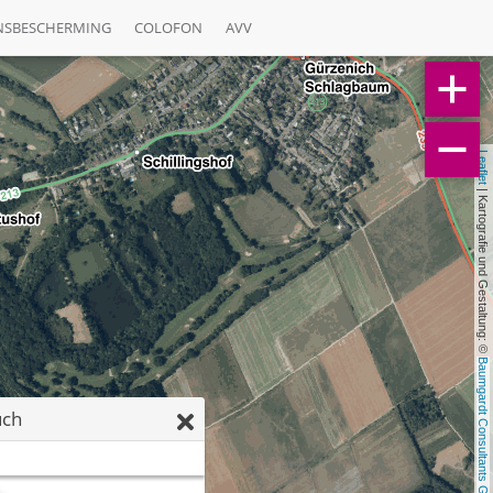
NSBESCHERMING
COLOFON
AVV
Leaflet
 | Kartografie und Gestaltung: © 
Baumgardt Consultants GbR
uch