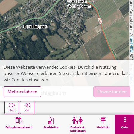
, Kartendaten, Geobasisdaten: © 
Land NRW
 2021, Lizenz 
Diese Webseite verwendet Cookies. Durch die Nutzung
unserer Webseite erklären Sie sich damit einverstanden, dass
dl-de/by-2-0
wir Cookies einsetzen.
Mehr erfahren
Einverstanden
Gürzenich Schlagbaum
Start
Ziel
Start
Suche
Gürzenich Schlagbaum
Fahrplanauskunft
Stadtinfos
Freizeit &
Mobilität
Mehr
Tourismus