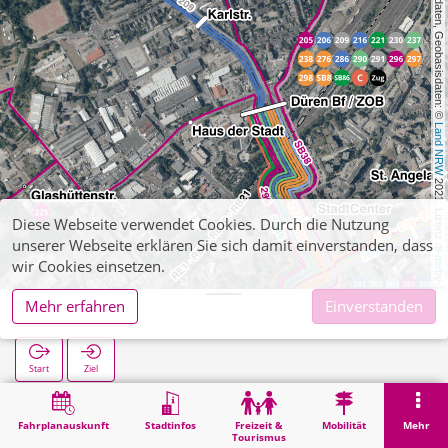
, Kartendaten, Geobasisdaten: © 
Land NRW
 2021, Lizenz 
Diese Webseite verwendet Cookies. Durch die Nutzung
unserer Webseite erklären Sie sich damit einverstanden, dass
dl-de/by-2-0
wir Cookies einsetzen.
Mehr erfahren
Einverstanden
Haas
Start
Ziel
Start
Suche
Haas
Fahrplanauskunft
Stadtinfos
Freizeit &
Mobilität
Mehr
Tourismus