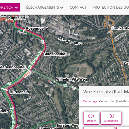
FRENCH
TÉLÉCHARGEMENTS
CONTACT
PROTECTION DES D
Vinzenzplatz (Karl-M
Démarrage
Vinzenzplatz (Karl-Marx
Départ
Destination