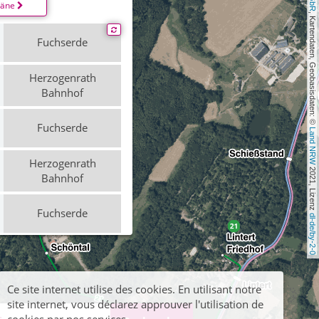
läne
, Kartendaten, Geobasisdaten: © 
Fuchserde
Herzogenrath
Bahnhof
Fuchserde
Land NRW
Herzogenrath
 2021, Lizenz 
Bahnhof
Fuchserde
dl-de/by-2-0
Herzogenrath
Bahnhof
Ce site internet utilise des cookies. En utilisant notre
Fuchserde
site internet, vous déclarez approuver l'utilisation de