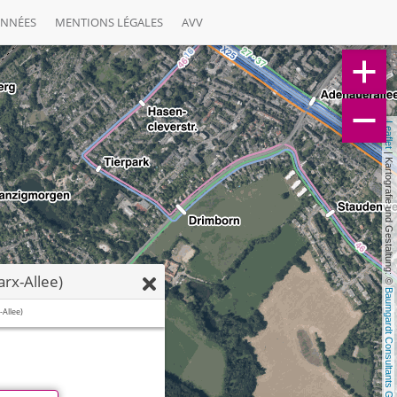
ONNÉES
MENTIONS LÉGALES
AVV
Leaflet
 | Kartografie und Gestaltung: © 
arx-Allee)
Baumgardt Consultants GbR
-Allee)