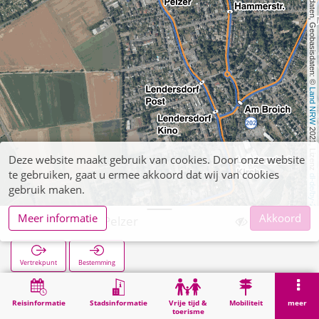
, Kartendaten, Geobasisdaten: © 
Land NRW
 2021, Lizenz 
Deze website maakt gebruik van cookies. Door onze website
te gebruiken, gaat u ermee akkoord dat wij van cookies
dl-de/by-2-0
gebruik maken.
Meer informatie
Akkoord
Lendersdorf Pelzer
Vertrekpunt
Bestemming
Start
Zoekopracht
Lendersdorf Pelzer
Reisinformatie
Stadsinformatie
Vrije tijd &
Mobiliteit
meer
toerisme