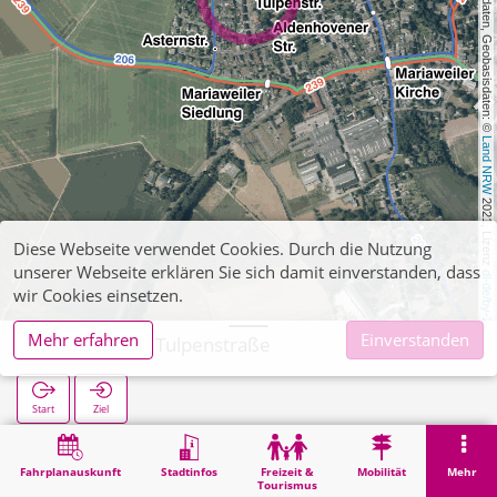
, Kartendaten, Geobasisdaten: © 
Land NRW
 2021, Lizenz 
Diese Webseite verwendet Cookies. Durch die Nutzung
unserer Webseite erklären Sie sich damit einverstanden, dass
dl-de/by-2-0
wir Cookies einsetzen.
Mehr erfahren
Einverstanden
Mariaweiler Tulpenstraße
Start
Ziel
Start
Suche
Mariaweiler Tulpenstraße
Fahrplanauskunft
Stadtinfos
Freizeit &
Mobilität
Mehr
Tourismus