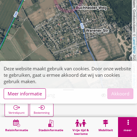
, Kartendaten, Geobasisdaten: © 
Land NRW
 2021, Lizenz 
Deze website maakt gebruik van cookies. Door onze website
te gebruiken, gaat u ermee akkoord dat wij van cookies
dl-de/by-2-0
gebruik maken.
Meer informatie
Akkoord
Rölsdorf Siedlung
Vertrekpunt
Bestemming
Start
Zoekopracht
Rölsdorf Siedlung
Reisinformatie
Stadsinformatie
Vrije tijd &
Mobiliteit
meer
toerisme