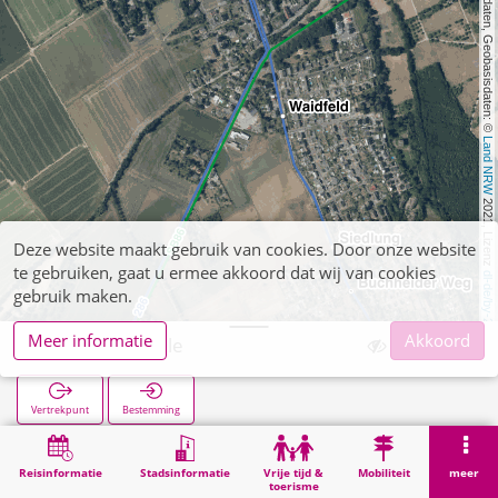
, Kartendaten, Geobasisdaten: © 
Land NRW
 2021, Lizenz 
Deze website maakt gebruik van cookies. Door onze website
te gebruiken, gaat u ermee akkoord dat wij van cookies
dl-de/by-2-0
gebruik maken.
Meer informatie
Akkoord
Rölsdorf Schule
Vertrekpunt
Bestemming
Start
Zoekopracht
Rölsdorf Schule
Reisinformatie
Stadsinformatie
Vrije tijd &
Mobiliteit
meer
toerisme