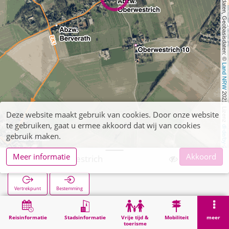
, Kartendaten, Geobasisdaten: © 
Land NRW
 2021, Lizenz 
Deze website maakt gebruik van cookies. Door onze website
te gebruiken, gaat u ermee akkoord dat wij van cookies
dl-de/by-2-0
gebruik maken.
Meer informatie
Akkoord
Abzw. Oberwestrich
Vertrekpunt
Bestemming
Start
Zoekopracht
Abzw. Oberwestrich
Reisinformatie
Stadsinformatie
Vrije tijd &
Mobiliteit
meer
toerisme