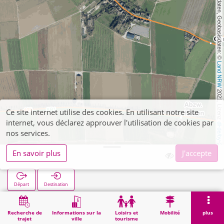
, Kartendaten, Geobasisdaten: © 
Land NRW
 2021, Lizenz 
Ce site internet utilise des cookies. En utilisant notre site
internet, vous déclarez approuver l'utilisation de cookies par
dl-de/by-2-0
nos services.
En savoir plus
J'accepte
Genhof
Départ
Destination
Démarrage
Recherche
Genhof
Recherche de
Informations sur la
Loisirs et
Mobilité
plus
trajet
ville
tourisme