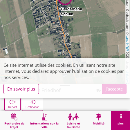
, Kartendaten, Geobasisdaten: © 
Land NRW
 2021, Lizenz 
Ce site internet utilise des cookies. En utilisant notre site
internet, vous déclarez approuver l'utilisation de cookies par
dl-de/by-2-0
nos services.
En savoir plus
J'accepte
Gerderhahn Friedhof
Départ
Destination
Démarrage
Recherche
Gerderhahn Friedhof
Recherche de
Informations sur la
Loisirs et
Mobilité
plus
trajet
ville
tourisme