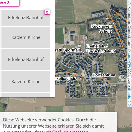
läne
, Kartendaten, Geobasisdaten: © 
Erkelenz Bahnhof
Katzem Kirche
Land NRW
Erkelenz Bahnhof
 2021, Lizenz 
Katzem Kirche
dl-de/by-2-0
Erkelenz Bahnhof
Katzem Kirche
Diese Webseite verwendet Cookies. Durch die
Nutzung unserer Webseite erklären Sie sich damit