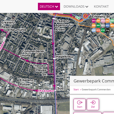
DEUTSCH
DOWNLOADS
KONTAKT
Gewerbepark Com
Start
Gewerbepark Commerden
Start
Ziel