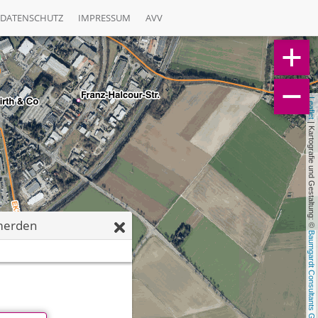
DATENSCHUTZ
IMPRESSUM
AVV
Leaflet
 | Kartografie und Gestaltung: © 
merden
Baumgardt Consultants GbR