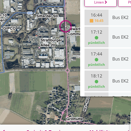
Linien
P
16:44
Bus EK2
16:45
17:12
Bus EK2
pünktlich
17:44
Bus EK2
pünktlich
18:12
Bus EK2
pünktlich
18:44
Bus EK2
19:12
Bus EK2