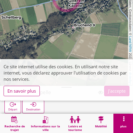
, Kartendaten, Geobasisdaten: © 
Land NRW
 2021, Lizenz 
Ce site internet utilise des cookies. En utilisant notre site
internet, vous déclarez approuver l'utilisation de cookies par
dl-de/by-2-0
nos services.
En savoir plus
J'accepte
Golkrath Kapelle
Départ
Destination
Démarrage
Recherche
Golkrath Kapelle
Recherche de
Informations sur la
Loisirs et
Mobilité
plus
trajet
ville
tourisme