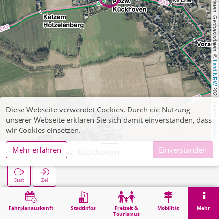
, Kartendaten, Geobasisdaten: © 
Land NRW
 2021, Lizenz 
Diese Webseite verwendet Cookies. Durch die Nutzung
unserer Webseite erklären Sie sich damit einverstanden, dass
dl-de/by-2-0
wir Cookies einsetzen.
Mehr erfahren
Einverstanden
Katzem Abzw. Kückhoven
Start
Ziel
Start
Suche
Katzem Abzw. Kückhoven
Fahrplanauskunft
Stadtinfos
Freizeit &
Mobilität
Mehr
Tourismus