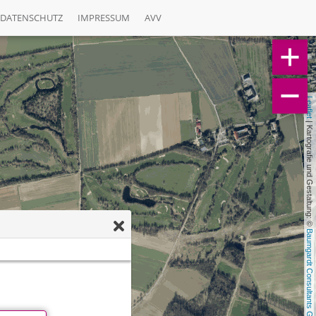
DATENSCHUTZ
IMPRESSUM
AVV
Leaflet
 | Kartografie und Gestaltung: © 
Baumgardt Consultants GbR