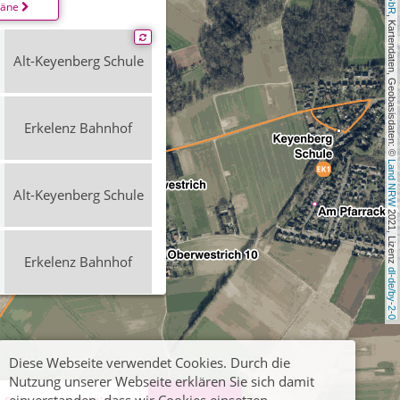
läne
, Kartendaten, Geobasisdaten: © 
Alt-Keyenberg Schule
Erkelenz Bahnhof
Land NRW
Alt-Keyenberg Schule
 2021, Lizenz 
Erkelenz Bahnhof
dl-de/by-2-0
Alt-Keyenberg Schule
Diese Webseite verwendet Cookies. Durch die
Erkelenz Bahnhof
Nutzung unserer Webseite erklären Sie sich damit