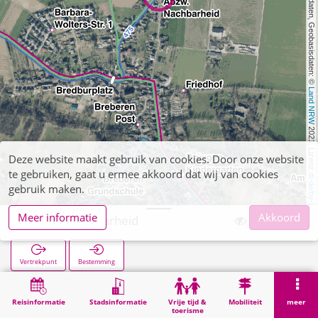
, Kartendaten, Geobasisdaten: © 
Land NRW
 2021, Lizenz 
Deze website maakt gebruik van cookies. Door onze website
te gebruiken, gaat u ermee akkoord dat wij van cookies
dl-de/by-2-0
gebruik maken.
Meer informatie
Akkoord
Abzw. Nachbarheid
Vertrekpunt
Bestemming
Start
Zoekopracht
Abzw. Nachbarheid
Reisinformatie
Stadsinformatie
Vrije tijd &
Mobiliteit
meer
toerisme