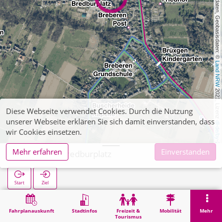
, Kartendaten, Geobasisdaten: © 
Land NRW
 2021, Lizenz 
Diese Webseite verwendet Cookies. Durch die Nutzung
unserer Webseite erklären Sie sich damit einverstanden, dass
dl-de/by-2-0
wir Cookies einsetzen.
Mehr erfahren
Einverstanden
Breberen Bredburplatz
Start
Ziel
Start
Suche
Breberen Bredburplatz
Fahrplanauskunft
Stadtinfos
Freizeit &
Mobilität
Mehr
Tourismus