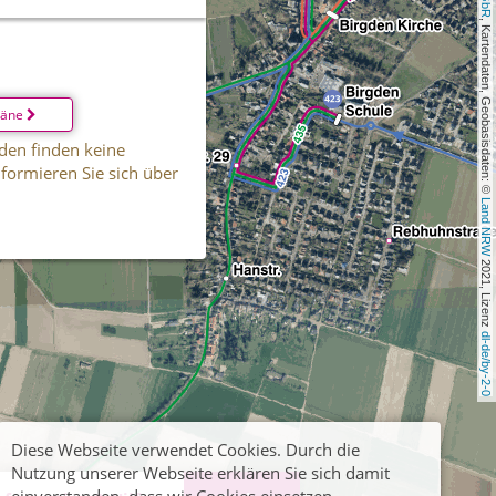
, Kartendaten, Geobasisdaten: © 
läne
den finden keine
informieren Sie sich über
Land NRW
 2021, Lizenz 
dl-de/by-2-0
Diese Webseite verwendet Cookies. Durch die
Nutzung unserer Webseite erklären Sie sich damit