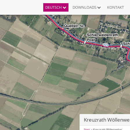
DEUTSCH
DOWNLOADS
KONTAKT
Kreuzrath Wöllenwe
Start
Kreuzrath Wöllenweber