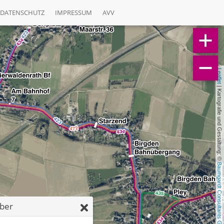
DATENSCHUTZ
IMPRESSUM
AVV
Leaflet
 | Kartografie und Gestaltung: © 
Baumgardt Consultants GbR
ber