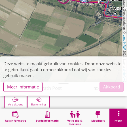
, Kartendaten, Geobasisdaten: © 
Land NRW
 2021, Lizenz 
Deze website maakt gebruik van cookies. Door onze website
te gebruiken, gaat u ermee akkoord dat wij van cookies
dl-de/by-2-0
gebruik maken.
Meer informatie
Akkoord
Schierwaldenrath Post
Vertrekpunt
Bestemming
Start
Zoekopracht
Schierwaldenrath Post
Reisinformatie
Stadsinformatie
Vrije tijd &
Mobiliteit
meer
toerisme