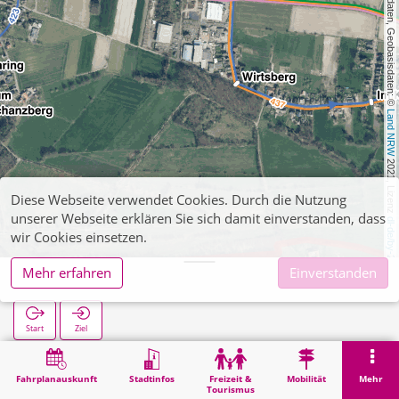
, Kartendaten, Geobasisdaten: © 
Land NRW
 2021, Lizenz 
Diese Webseite verwendet Cookies. Durch die Nutzung
unserer Webseite erklären Sie sich damit einverstanden, dass
dl-de/by-2-0
wir Cookies einsetzen.
Mehr erfahren
Einverstanden
Tonwerk
Start
Ziel
Start
Suche
Tonwerk
Fahrplanauskunft
Stadtinfos
Freizeit &
Mobilität
Mehr
Tourismus