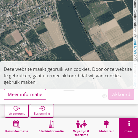
, Kartendaten, Geobasisdaten: © 
Land NRW
 2021, Lizenz 
Deze website maakt gebruik van cookies. Door onze website
te gebruiken, gaat u ermee akkoord dat wij van cookies
dl-de/by-2-0
gebruik maken.
Meer informatie
Akkoord
Tetz Bahnhof
Vertrekpunt
Bestemming
Start
Zoekopracht
Tetz Bahnhof
Reisinformatie
Stadsinformatie
Vrije tijd &
Mobiliteit
meer
toerisme