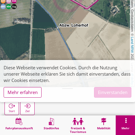
, Kartendaten, Geobasisdaten: © 
Land NRW
 2021, Lizenz 
Diese Webseite verwendet Cookies. Durch die Nutzung
unserer Webseite erklären Sie sich damit einverstanden, dass
dl-de/by-2-0
wir Cookies einsetzen.
Mehr erfahren
Einverstanden
Hünshoven
Start
Ziel
Start
Suche
Hünshoven
Fahrplanauskunft
Stadtinfos
Freizeit &
Mobilität
Mehr
Tourismus