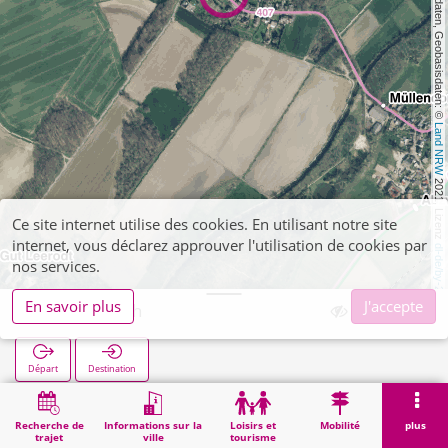
, Kartendaten, Geobasisdaten: © 
Land NRW
 2021, Lizenz 
Ce site internet utilise des cookies. En utilisant notre site
internet, vous déclarez approuver l'utilisation de cookies par
dl-de/by-2-0
nos services.
En savoir plus
J'accepte
Kogenbroich
Départ
Destination
Démarrage
Recherche
Kogenbroich
Recherche de
Informations sur la
Loisirs et
Mobilité
plus
trajet
ville
tourisme