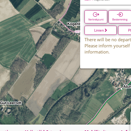
Vertrekpunt
Bestemming
Linien
P
There will be no depart
Please inform yourself
information.