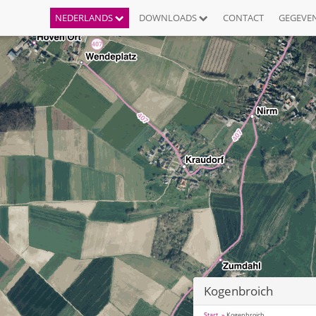
NEDERLANDS
DOWNLOADS
CONTACT
GEGEVE
Kogenbroich
Start
Kogenbroich