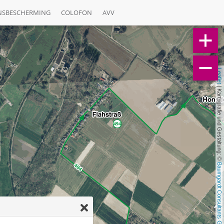
NSBESCHERMING
COLOFON
AVV
Leaflet
 | Kartografie und Gestaltung: © 
Baumgardt Consultants GbR