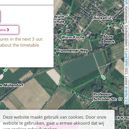
, Kartendaten, Geobasisdaten: © 
läne
ures in the next 3 uur.
 about the timetable
Land NRW
 2021, Lizenz 
dl-de/by-2-0
Deze website maakt gebruik van cookies. Door onze
website te gebruiken, gaat u ermee akkoord dat wij