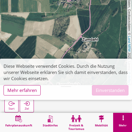
, Kartendaten, Geobasisdaten: © 
Land NRW
 2021, Lizenz 
Diese Webseite verwendet Cookies. Durch die Nutzung
unserer Webseite erklären Sie sich damit einverstanden, dass
dl-de/by-2-0
wir Cookies einsetzen.
Mehr erfahren
Einverstanden
Kraudorf
Start
Ziel
Start
Suche
Kraudorf
Fahrplanauskunft
Stadtinfos
Freizeit &
Mobilität
Mehr
Tourismus